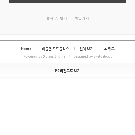
ID/PW 찾기
회원가입
|
Home
비틀맵 포트폴리오
전체 보기
▲ 위로
Powered by
X
press
E
ngine
/
Designed by Sketchbook
PC버전으로 보기