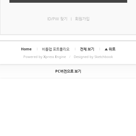
ID/PW 찾기
회원가입
|
Home
비틀맵 포트폴리오
전체 보기
▲ 위로
Powered by
X
press
E
ngine
/
Designed by Sketchbook
PC버전으로 보기