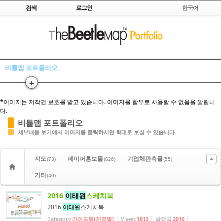
Skip to content
검색
로그인
한국어
Sketchbook5, 스케치북5
비틀맵 포트폴리오
+
Sketchbook5, 스케치북5
*이미지는 저작권 보호를 받고 있습니다. 이미지를 함부로 사용할 수 없음을 알립니
다.
비틀맵 포트폴리오
세부내용 보기에서 이미지를 클릭하시면 확대로 보실 수 있습니다.
지도
페이퍼홍보물
기업체판촉물
(73)
(826)
(55)
기타
(40)
2016
이태원
스케치북
2016
이태원
스케치북
Category
가이드북(지역별)
Views
1813
발행일
2016