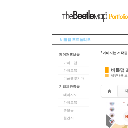
Sketchbook5, 스케치북5
비틀맵 포트폴리오
Sketchbook5, 스케치북5
*이미지는 저작권 
페이퍼홍보물
가이드맵
비틀맵 
가이드북
세부내용 보
리플렛및기타
기업체판촉물
지
테마지도
가이드북
홍보물
월간지