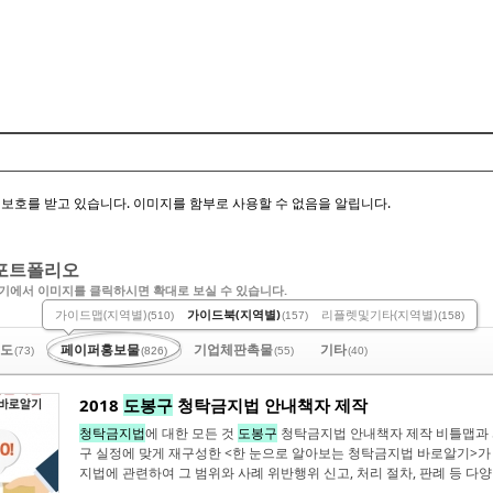
Skip to content
보호를 받고 있습니다. 이미지를 함부로 사용할 수 없음을 알립니다.
포트폴리오
기에서 이미지를 클릭하시면 확대로 보실 수 있습니다.
가이드맵(지역별)
가이드북(지역별)
리플렛및기타(지역별)
(510)
(157)
(158)
도
페이퍼홍보물
기업체판촉물
기타
(73)
(826)
(55)
(40)
2018
도봉구
청탁금지법 안내책자 제작
청탁금지법
에 대한 모든 것
도봉구
청탁금지법 안내책자 제작 비틀맵과
구 실정에 맞게 재구성한 <한 눈으로 알아보는 청탁금지법 바로알기>가
지법에 관련하여 그 범위와 사례 위반행위 신고, 처리 절차, 판례 등 다양한