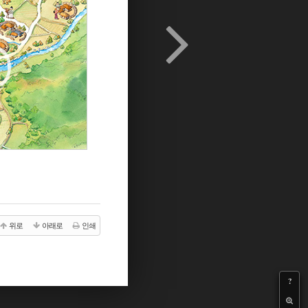
위로
아래로
인쇄
?