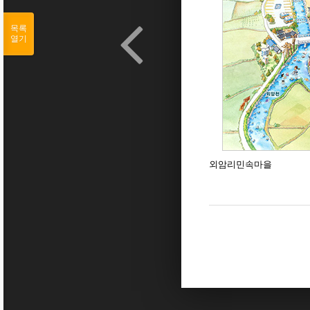
목록
열기
외암리민속마을