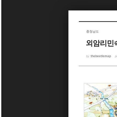
Sketchbook5, 스케치북5
충청남도
외암리민
Sketchbook5, 스케치북5
thebeetlemap
by
p