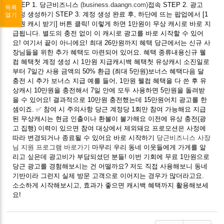
STEP 1. 당근비즈니스
(business.daangn.com)
접속 STEP 2. 광고
목록
계정 생성하기 STEP 3. 계정 생성 완료 후, 하단에 뜨는 팝업에서 [1
열기
만원 캐시 받기] 버튼 클릭! 이렇게 하면 1만원이 무상 캐시로 바로 지
급됩니다. 별도의 충전 없이 이 캐시로 광고를 바로 시작할 수 있어
요! 여기서 끝이 아니에요! 최대 26만원까지 혜택 당근에서는 신규 사
장님들을 위한 추가 혜택도 마련되어 있어요. 혜택 종류내용신규 웰
컴 혜택첫 계정 생성 시 1만원 지급캐시백 혜택첫 유상캐시 소진일로
부터 7일간 사용 금액의 50% 환급 (최대 5만원)보너스 혜택다음 달
충전 시 추가 보너스 지급 예를 들어, 1만원 웰컴 혜택을 다 쓴 후 유
상캐시 10만원을 충전해서 7일 안에 모두 사용하면 5만원을 돌려받
을 수 있어요! 결과적으로 10만원 충전했는데 15만원어치 광고를 한
셈이죠. ✅ 참여 시 주의사항 당근 계정당 1회만 참여 가능해요 지급
된 무상캐시는 현금 인출이나 환불이 불가해요 이전에 유상 충전(광
고 집행) 이력이 있으면 참여 대상에서 제외돼요 프로모션은 사정에
따라 변경되거나 종료될 수 있어요 바로 시작하기
당근비즈니스 사장
님 지원 프로그램 바로가기
마무리 우리 동네 이웃들에게 가게를 알
리고 싶은데 광고비가 부담되셨던 분들! 이번 기회에 무료 1만원으로
당근 광고를 경험해보시는 건 어떨까요? 저도 직접 사용해보니 동네
기반이라 그런지 실제 방문 고객으로 이어지는 경우가 많더라고요.
소소하게 시작해보시고, 효과가 좋으면 캐시백 혜택까지 활용해보세
요!