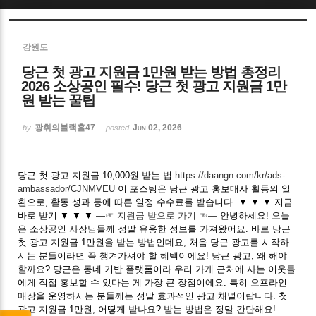
Sketchbook5, 스케치북5
강원도
당근 첫 광고 지원금 1만원 받는 방법 총정리
2026 소상공인 필수! 당근 첫 광고 지원금 1만
원 받는 꿀팁
광휘의블랙홀47
Jun 02, 2026
Sketchbook5, 스케치북5
by
posted
당근 첫 광고 지원금 10,000원 받는 법
https://daangn.com/kr/ads-
ambassador/CJNMVEU
이 포스팅은 당근 광고 홍보대사 활동의 일
환으로, 활동 성과 등에 따른 일정 수수료를 받습니다. ▼ ▼ ▼ 지금
바로 받기 ▼ ▼ ▼
―☞ 지원금 받으로 가기 ☜―
안녕하세요! 오늘
은 소상공인 사장님들께 정말 유용한 정보를 가져왔어요. 바로 당근
첫 광고 지원금 1만원을 받는 방법인데요, 처음 당근 광고를 시작하
시는 분들이라면 꼭 챙겨가셔야 할 혜택이에요! 당근 광고, 왜 해야
할까요? 당근은 동네 기반 플랫폼이라 우리 가게 근처에 사는 이웃들
에게 직접 홍보할 수 있다는 게 가장 큰 장점이에요. 특히 오프라인
매장을 운영하시는 분들께는 정말 효과적인 광고 채널이랍니다. 첫
광고 지원금 1만원, 어떻게 받나요? 받는 방법은 정말 간단해요!