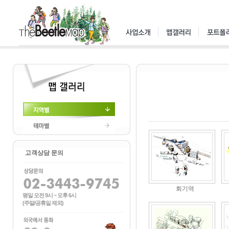
지역별
테마별
고객상담 문의
회기역
평일 오전 9시 ~ 오후 6시
(주말/공휴일 제외)