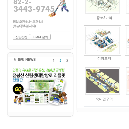
종로3가역
평일 오전 9시 ~ 오후 6시
(주말/공휴일 제외)
상담신청
E-MAIL 문의
여의도역
비틀맵 NEWS
숙대입구역