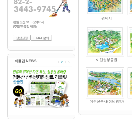
평택시
평일 오전 9시 ~ 오후 6시
(주말/공휴일 제외)
상담신청
E-MAIL 문의
이천설봉공원
비틀맵 NEWS
여주신륵사(정남방향)