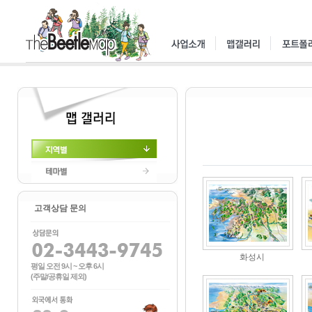
지역별
테마별
고객상담 문의
화성시
평일 오전 9시 ~ 오후 6시
(주말/공휴일 제외)